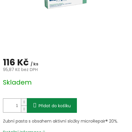
116 Kč
/ ks
95,87 Kč bez DPH
Měrná
Skladem
cena:
Přidat do košíku
Zubní pasta s obsahem aktivní složky microRepair® 20%.