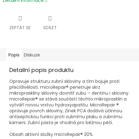
Detailní informace
ZEPTAT SE
SDÍLET
Popis
Diskuze
Detailní popis produktu
Opravuje strukturu zubní skloviny a tím bojuje proti
přecitlivělosti. microRepair® penetruje skrz
mikropraskliny skloviny dovnitř zubu – dentinu i skloviny.
microRepair® se stává součástí těchto mikroprasklin a
vytváří novou vrstvu hydroxyapatitu. MicroRepair ®
opravuje povrch skloviny, Zinek PCA dodává účinnou
antiseptickou funkci proti zubnímu plaku a zubnímu
kameni. Zubní pasta je vhodná pro běžnou péči.
Obsah aktivní složky microRepair® 20%