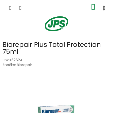
Přejít
NÁKUP
na
obsah
KOŠÍK
Biorepair Plus Total Protection
75ml
CWBI52624
Značka:
Biorepair