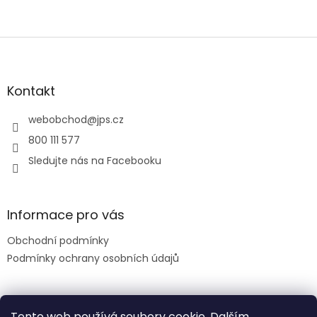
Z
á
p
a
Kontakt
t
í
webobchod
@
jps.cz
800 111 577
Sledujte nás na Facebooku
Informace pro vás
Obchodní podmínky
Podmínky ochrany osobních údajů
Facebook
Tento web používá soubory cookie. Dalším