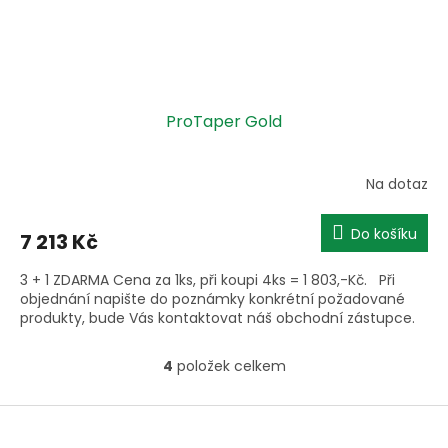
ProTaper Gold
Na dotaz
Do košíku
7 213 Kč
3 + 1 ZDARMA Cena za 1ks, při koupi 4ks = 1 803,-Kč. Při
objednání napište do poznámky konkrétní požadované
produkty, bude Vás kontaktovat náš obchodní zástupce.
4
položek celkem
O
v
l
Z
á
á