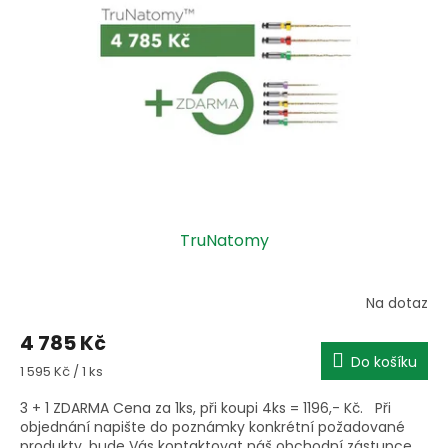
s
k
p
t
r
ů
o
d
u
k
t
ů
TruNatomy
Na dotaz
4 785 Kč
Do košíku
Měrná
1 595 Kč / 1 ks
cena:
3 + 1 ZDARMA Cena za 1ks, při koupi 4ks = 1196,- Kč. Při
objednání napište do poznámky konkrétní požadované
produkty, bude Vás kontaktovat náš obchodní zástupce.