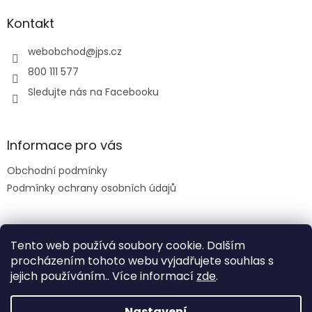
d
p
a
a
Kontakt
c
t
í
í
webobchod
@
jps.cz
p
r
800 111 577
v
Sledujte nás na Facebooku
k
y
v
ý
Informace pro vás
p
i
Obchodní podmínky
s
u
Podmínky ochrany osobních údajů
Facebook
Tento web používá soubory cookie. Dalším
procházením tohoto webu vyjadřujete souhlas s
jejich používáním.. Více informací
zde
.
Nastavení