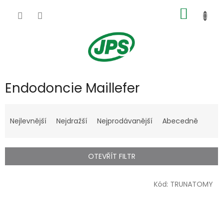
Přejít
NÁKUP
na
obsah
KOŠÍK
Endodoncie Maillefer
Ř
a
Nejlevnější
Nejdražší
Nejprodávanější
Abecedně
z
e
n
OTEVŘÍT FILTR
í
p
V
r
Kód:
TRUNATOMY
ý
o
p
d
i
u