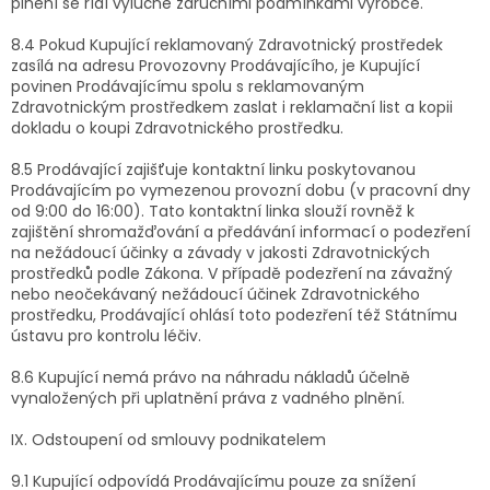
plnění se řídí výlučně záručními podmínkami výrobce.
8.4 Pokud Kupující reklamovaný Zdravotnický prostředek
zasílá na adresu Provozovny Prodávajícího, je Kupující
povinen Prodávajícímu spolu s reklamovaným
Zdravotnickým prostředkem zaslat i reklamační list a kopii
dokladu o koupi Zdravotnického prostředku.
8.5 Prodávající zajišťuje kontaktní linku poskytovanou
Prodávajícím po vymezenou provozní dobu (v pracovní dny
od 9:00 do 16:00). Tato kontaktní linka slouží rovněž k
zajištění shromažďování a předávání informací o podezření
na nežádoucí účinky a závady v jakosti Zdravotnických
prostředků podle Zákona. V případě podezření na závažný
nebo neočekávaný nežádoucí účinek Zdravotnického
prostředku, Prodávající ohlásí toto podezření též Státnímu
ústavu pro kontrolu léčiv.
8.6 Kupující nemá právo na náhradu nákladů účelně
vynaložených při uplatnění práva z vadného plnění.
IX. Odstoupení od smlouvy podnikatelem
9.1 Kupující odpovídá Prodávajícímu pouze za snížení