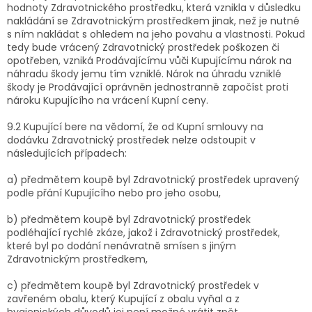
hodnoty Zdravotnického prostředku, která vznikla v důsledku
nakládání se Zdravotnickým prostředkem jinak, než je nutné
s ním nakládat s ohledem na jeho povahu a vlastnosti. Pokud
tedy bude vrácený Zdravotnický prostředek poškozen či
opotřeben, vzniká Prodávajícímu vůči Kupujícímu nárok na
náhradu škody jemu tím vzniklé. Nárok na úhradu vzniklé
škody je Prodávající oprávněn jednostranně započíst proti
nároku Kupujícího na vrácení Kupní ceny.
9.2 Kupující bere na vědomí, že od Kupní smlouvy na
dodávku Zdravotnický prostředek nelze odstoupit v
následujících případech:
a) předmětem koupě byl Zdravotnický prostředek upravený
podle přání Kupujícího nebo pro jeho osobu,
b) předmětem koupě byl Zdravotnický prostředek
podléhající rychlé zkáze, jakož i Zdravotnický prostředek,
které byl po dodání nenávratně smísen s jiným
Zdravotnickým prostředkem,
c) předmětem koupě byl Zdravotnický prostředek v
zavřeném obalu, který Kupující z obalu vyňal a z