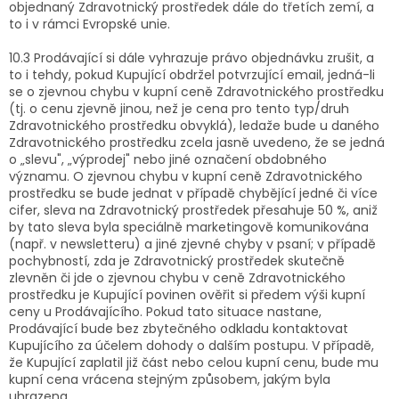
objednaný Zdravotnický prostředek dále do třetích zemí, a
to i v rámci Evropské unie.
10.3 Prodávající si dále vyhrazuje právo objednávku zrušit, a
to i tehdy, pokud Kupující obdržel potvrzující email, jedná-li
se o zjevnou chybu v kupní ceně Zdravotnického prostředku
(tj. o cenu zjevně jinou, než je cena pro tento typ/druh
Zdravotnického prostředku obvyklá), ledaže bude u daného
Zdravotnického prostředku zcela jasně uvedeno, že se jedná
o „slevu", „výprodej" nebo jiné označení obdobného
významu. O zjevnou chybu v kupní ceně Zdravotnického
prostředku se bude jednat v případě chybějící jedné či více
cifer, sleva na Zdravotnický prostředek přesahuje 50 %, aniž
by tato sleva byla speciálně marketingově komunikována
(např. v newsletteru) a jiné zjevné chyby v psaní; v případě
pochybností, zda je Zdravotnický prostředek skutečně
zlevněn či jde o zjevnou chybu v ceně Zdravotnického
prostředku je Kupující povinen ověřit si předem výši kupní
ceny u Prodávajícího. Pokud tato situace nastane,
Prodávající bude bez zbytečného odkladu kontaktovat
Kupujícího za účelem dohody o dalším postupu. V případě,
že Kupující zaplatil již část nebo celou kupní cenu, bude mu
kupní cena vrácena stejným způsobem, jakým byla
uhrazena.