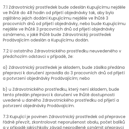
7.1 Zdravotnický prostředek bude odeslán Kupujícímu nejdéle
ve lhůtě do 48 hodin od přijetí objednávky tak, aby bylo
zajištěno jejich dodání Kupujícímu nejdéle ve lhůtě 3
pracovních dnů od přijetí objednávky, nebo bude Kupujícímu
nejdéle ve lhůtě 3 pracovních dnů od přijetí objednávky
oznámeno, v jaké lhůtě bude Zdravotnický prostředek
Prodávajícím odeslán a Kupujícímu dodán.
7.2 U ostatního Zdravotnického prostředku neuvedeného v
předchozím odstavci v případě, že:
a) Zdravotnický prostředek je skladem, bude zásilka předána
přepravci k doručení zpravidla do 3 pracovních dnů od přijetí
a potvrzení objednávky Prodávajícím; nebo
b) u Zdravotnického prostředku, který není skladem, bude
tento předán přepravci k doručení ve lhůtě dostupnosti
uvedené u daného Zdravotnického prostředku od přijetí a
potvrzení objednávky Prodávajícím.
7.3 Kupující je povinen Zdravotnický prostředek od přepravce
řádně převzít, zkontrolovat neporušenost obalu, počet balíků
a v případě jakýchkoliv závad neprodleně oznámit přepravci