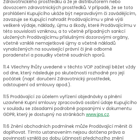
Zdravotnického prostředku a že je distributorem nebo
dovozcem zdravotnických prostředků. V případě, že se toto
prohlášení Kupujícího ukáže být nepravdivým či zavádějícím,
zavazuje se Kupující nahradit Prodávajícímu v plné výši
veškeré výdaje, náklady, újmu a škody, které Prodávajícímu v
této souvislosti vzniknou, a to včetně případných sankcí
uložených Prodávajícímu příslušnými dozorovými orgány,
včetně vzniklé nemajetkové újmy a včetně nákladů
vynaložených na související právní či jiné odborné
poradenství a posudky včetně soudních sporů.
11.4 Všechny lhůty uvedené v těchto VOP začínají běžet vždy
od dne, který následuje po skutečnosti rozhodné pro její
počátek (např. doručení Zdravotnický prostředek,
odstoupení od smlouvy apod.).
11.5 Prodávající za účelem vyřízení objednávky a plnění
uzavřené Kupní smlouvy zpracovává osobní údaje Kupujícího
v souladu se zásadami podrobně popsanými v dokumentu
GDPR, který je dostupný na stránkách
www.jps.cz
.
11.6 Znění obchodních podmínek může Prodávající měnit či
doplňovat. Tímto ustanovením nejsou dotčena práva a
povinnosti vzniklá po dobu účinnosti předchozího znění