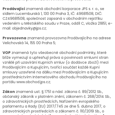
Prodávající
znamená obchodní korporace JPS s. r. o., se
sídlem Lucemburská 1, 130 00 Praha 3, IČ: 49681508, DIČ:
CZ49681508, společnost zapsaná v obchodním rejstříku
vedeném u Městského soudu v Praze, oddíl C, vložka 21851, e-
mail: objednavky@jps.cz;
Provozovna
znamená provozovna Prodávajícího na adrese
Velichovská 14, 155 00 Praha 5;
VOP
znamená tyto všeobecné obchodní podmínky, které
blíže vymezují a upřesňují práva a povinnosti smluvní stran
vzniklé při uzavírání Kupních smluv (o dodávce zboží) mezi
Prodávajícím a Kupujícím, tvořící součást každé Kupní
smlouvy uzavřené na dálku mezi Prodávajícím a Kupujícím
prostřednictvím Internetového obchodu Prodávajícího na
portálu www.obchod.jps.cz;
Zákon
znamená ust. § 1751 a násl. zákona č. 89/2012 Sb.,
občanský zákoník v platném znění, zákonem č. 268/2014 Sb.,
o zdravotnických prostředcích, Nařízením evropského
parlamentu a Rady (EU) 2017/745 ze dne 5. dubna 2017, o
zdravotnických prostředcích a zákonem č. 110/2019 Sb., o