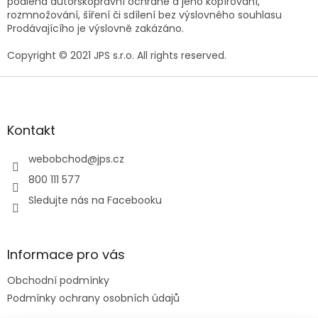
podléhá autorskoprávní ochraně a jeho kopírování,
rozmnožování, šíření či sdílení bez výslovného souhlasu
Prodávajícího je výslovně zakázáno.
Copyright © 2021 JPS s.r.o. All rights reserved.
Z
á
p
a
Kontakt
t
í
webobchod
@
jps.cz
800 111 577
Sledujte nás na Facebooku
Informace pro vás
Obchodní podmínky
Podmínky ochrany osobních údajů