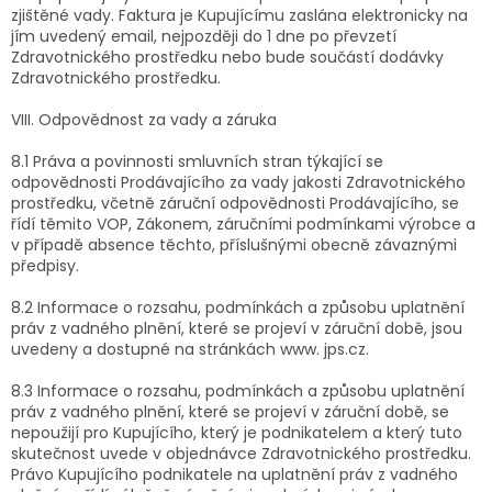
zjištěné vady. Faktura je Kupujícímu zaslána elektronicky na
jím uvedený email, nejpozději do 1 dne po převzetí
Zdravotnického prostředku nebo bude součástí dodávky
Zdravotnického prostředku.
VIII. Odpovědnost za vady a záruka
8.1 Práva a povinnosti smluvních stran týkající se
odpovědnosti Prodávajícího za vady jakosti Zdravotnického
prostředku, včetně záruční odpovědnosti Prodávajícího, se
řídí těmito VOP, Zákonem, záručními podmínkami výrobce a
v případě absence těchto, příslušnými obecně závaznými
předpisy.
8.2 Informace o rozsahu, podmínkách a způsobu uplatnění
práv z vadného plnění, které se projeví v záruční době, jsou
uvedeny a dostupné na stránkách www. jps.cz.
8.3 Informace o rozsahu, podmínkách a způsobu uplatnění
práv z vadného plnění, které se projeví v záruční době, se
nepoužijí pro Kupujícího, který je podnikatelem a který tuto
skutečnost uvede v objednávce Zdravotnického prostředku.
Právo Kupujícího podnikatele na uplatnění práv z vadného