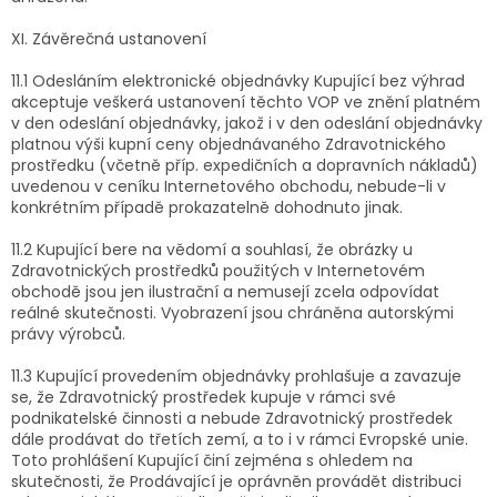
XI. Závěrečná ustanovení
11.1 Odesláním elektronické objednávky Kupující bez výhrad
akceptuje veškerá ustanovení těchto VOP ve znění platném
v den odeslání objednávky, jakož i v den odeslání objednávky
platnou výši kupní ceny objednávaného Zdravotnického
prostředku (včetně příp. expedičních a dopravních nákladů)
uvedenou v ceníku Internetového obchodu, nebude-li v
konkrétním případě prokazatelně dohodnuto jinak.
11.2 Kupující bere na vědomí a souhlasí, že obrázky u
Zdravotnických prostředků použitých v Internetovém
obchodě jsou jen ilustrační a nemusejí zcela odpovídat
reálné skutečnosti. Vyobrazení jsou chráněna autorskými
právy výrobců.
11.3 Kupující provedením objednávky prohlašuje a zavazuje
se, že Zdravotnický prostředek kupuje v rámci své
podnikatelské činnosti a nebude Zdravotnický prostředek
dále prodávat do třetích zemí, a to i v rámci Evropské unie.
Toto prohlášení Kupující činí zejména s ohledem na
skutečnosti, že Prodávající je oprávněn provádět distribuci