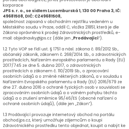
korporace
JPS s. r. o., se sídlem Lucemburská 1, 130 00 Praha 3, IČ:
49681508, DIČ: CZ49681508,
společnost zapsaná v obchodním rejstříku vedeném u
Městského soudu v Praze, oddíl C, vložka 21851, která je dle
Zákona oprávněna k prodeji Zdravotnických prostředků, e-
mail: objednavky@jps.cz (dále jen „
Prodávající
“).
1.2 Tyto VOP se řídí ust. § 1751 a násl. zákona č. 89/2012 Sb.,
občanský zákoník, zákonem č. 268/2014 Sb., o zdravotnických
prostředcích, Nařízením evropského parlamentu a Rady (EU)
2017/745 ze dne 5. dubna 2017, o zdravotnických
prostředcích a zákonem č. 110/2019 Sb., o zpracování
osobních údajů a o změně některých zákonů, a v souladu s
Nařízením Evropského parlamentu a Rady (EU) 2016/679 ze
dne 27. dubna 2016 o ochraně fyzických osob v souvislosti se
zpracováním osobních údajů a o volném pohybu těchto
údajů a o zrušení směrnice 95/46/ES (obecné nařízení o
ochraně osobních údajů), (dále jen „Zákon“).
1.3 Prodávající provozuje internetový obchod na portálu
obchod.jps.cz, který umožňuje zájemcům o koupi
Zdravotnického prostředku tento objednat, koupit a nabýt ke