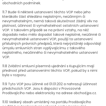
obchodních podmínek.
11.7 Bude-li některé ustanovení těchto VOP nebo jeho
kterákoliv část shledáno neplatným, neúčinným či
nevymahatelným, nemá taková skutečnost žádný vliv na
platnost, účinnost či vymahatelnost ostatních ustanovení
VOP. V takovém případě se na právní vztahy, na něž
dopadalo nebo mělo dopadat takové neplatné, neúčinné či
nevymahatelné ustanovení VOP, použijí ta ustanovení
příslušných právních předpisů, která nejvýstižněji odpovídají
úmyslu smluvních stran vyplývajícímu z takového
neplatného, neúčinného či nevymahatelného ustanovení
VOP.
11.8 Zvláštní smluvní písemná ujednání s Kupujícím mají
přednost před ustanoveními těchto VOP, pokud by s nimi
byla v rozporu.
11.9 Tyto VOP jsou účinné od 01.01.202 a nahrazují účinnost
předchozích VOP. Jsou k dispozici v Provozovně
Prodávajícího nebo elektronicky na adrese obchod.jps.cz.
11.10 Veškerý obsah umístěný na portálu Prodávajícího