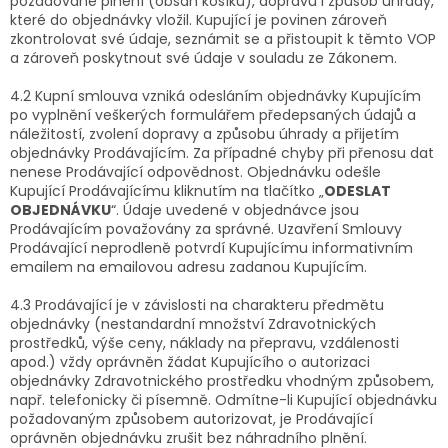
požadované plnění (obsah košíku), dopravu i způsob úhrady,
které do objednávky vložil. Kupující je povinen zároveň
zkontrolovat své údaje, seznámit se a přistoupit k těmto VOP
a zároveň poskytnout své údaje v souladu ze Zákonem.
4.2 Kupní smlouva vzniká odesláním objednávky Kupujícím
po vyplnění veškerých formulářem předepsaných údajů a
náležitostí, zvolení dopravy a způsobu úhrady a přijetím
objednávky Prodávajícím. Za případné chyby při přenosu dat
nenese Prodávající odpovědnost. Objednávku odešle
Kupující Prodávajícímu kliknutím na tlačítko „
ODESLAT
OBJEDNÁVKU
“. Údaje uvedené v objednávce jsou
Prodávajícím považovány za správné. Uzavření Smlouvy
Prodávající neprodleně potvrdí Kupujícímu informativním
emailem na emailovou adresu zadanou Kupujícím.
4.3 Prodávající je v závislosti na charakteru předmětu
objednávky (nestandardní množství Zdravotnických
prostředků, výše ceny, náklady na přepravu, vzdálenosti
apod.) vždy oprávněn žádat Kupujícího o autorizaci
objednávky Zdravotnického prostředku vhodným způsobem,
např. telefonicky či písemně. Odmítne-li Kupující objednávku
požadovaným způsobem autorizovat, je Prodávající
oprávněn objednávku zrušit bez náhradního plnění.