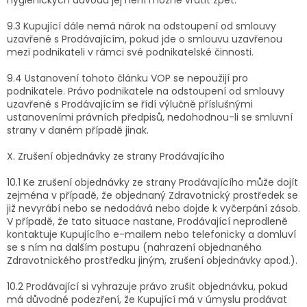
hygienických důvodů jej není možné vrátit zpět.
9.3 Kupující dále nemá nárok na odstoupení od smlouvy
uzavřené s Prodávajícím, pokud jde o smlouvu uzavřenou
mezi podnikateli v rámci své podnikatelské činnosti.
9.4 Ustanovení tohoto článku VOP se nepoužijí pro
podnikatele. Právo podnikatele na odstoupení od smlouvy
uzavřené s Prodávajícím se řídí výlučně příslušnými
ustanoveními právních předpisů, nedohodnou-li se smluvní
strany v daném případě jinak.
X. Zrušení objednávky ze strany Prodávajícího
10.1 Ke zrušení objednávky ze strany Prodávajícího může dojít
zejména v případě, že objednaný Zdravotnický prostředek se
již nevyrábí nebo se nedodává nebo dojde k vyčerpání zásob.
V případě, že tato situace nastane, Prodávající neprodleně
kontaktuje Kupujícího e-mailem nebo telefonicky a domluví
se s ním na dalším postupu (nahrazení objednaného
Zdravotnického prostředku jiným, zrušení objednávky apod.).
10.2 Prodávající si vyhrazuje právo zrušit objednávku, pokud
má důvodné podezření, že Kupující má v úmyslu prodávat