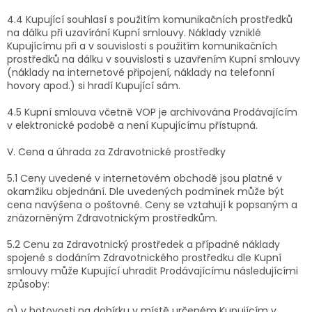
4.4 Kupující souhlasí s použitím komunikačních prostředků
na dálku při uzavírání Kupní smlouvy. Náklady vzniklé
Kupujícímu při a v souvislosti s použitím komunikačních
prostředků na dálku v souvislosti s uzavřením Kupní smlouvy
(náklady na internetové připojení, náklady na telefonní
hovory apod.) si hradí Kupující sám.
4.5 Kupní smlouva včetně VOP je archivována Prodávajícím
v elektronické podobě a není Kupujícímu přístupná.
V. Cena a úhrada za Zdravotnické prostředky
5.1 Ceny uvedené v internetovém obchodě jsou platné v
okamžiku objednání. Dle uvedených podmínek může být
cena navýšena o poštovné. Ceny se vztahují k popsaným a
znázorněným Zdravotnickým prostředkům.
5.2 Cenu za Zdravotnický prostředek a případné náklady
spojené s dodáním Zdravotnického prostředku dle Kupní
smlouvy může Kupující uhradit Prodávajícímu následujícími
způsoby:
a) v hotovosti na dobírku v místě určeném Kupujícím v