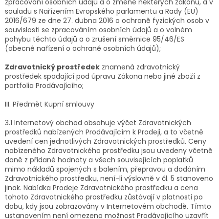
zpracování osobních údajů a o změně některých zákonů, a v
souladu s Nařízením Evropského parlamentu a Rady (EU)
2016/679 ze dne 27. dubna 2016 o ochraně fyzických osob v
souvislosti se zpracováním osobních údajů a o volném
pohybu těchto údajů a o zrušení směrnice 95/46/ES
(obecné nařízení o ochraně osobních údajů);
Zdravotnický prostředek
znamená zdravotnický
prostředek spadající pod úpravu Zákona nebo jiné zboží z
portfolia Prodávajícího;
III. Předmět Kupní smlouvy
3.1 Internetový obchod obsahuje výčet Zdravotnických
prostředků nabízených Prodávajícím k Prodeji, a to včetně
uvedení cen jednotlivých Zdravotnických prostředků. Ceny
nabízeného Zdravotnického prostředku jsou uvedeny včetně
daně z přidané hodnoty a všech souvisejících poplatků
mimo nákladů spojených s balením, přepravou a dodáním
Zdravotnického prostředku, není-li výslovně v čl. 5 stanoveno
jinak. Nabídka Prodeje Zdravotnického prostředku a cena
tohoto Zdravotnického prostředku zůstávají v platnosti po
dobu, kdy jsou zobrazovány v Internetovém obchodě. Tímto
ustanovením není omezena možnost Prodávajícího uzavřít