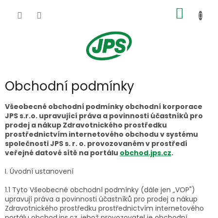
Přejít
NÁKUP
na
obsah
KOŠÍK
Obchodní podmínky
Všeobecné obchodní podmínky obchodní korporace
JPS s.r.o. upravující práva a povinnosti účastníků pro
prodej a nákup Zdravotnického prostředku
prostřednictvím internetového obchodu v systému
společnosti JPS s. r. o. provozovaném v prostředí
veřejné datové sítě na portálu
obchod.jps.cz
.
I. Úvodní ustanovení
1.1 Tyto Všeobecné obchodní podmínky (dále jen „VOP")
upravují práva a povinnosti účastníků pro prodej a nákup
Zdravotnického prostředku prostřednictvím internetového
portálu obchod.jps.cz, jehož provozovatel je obchodní