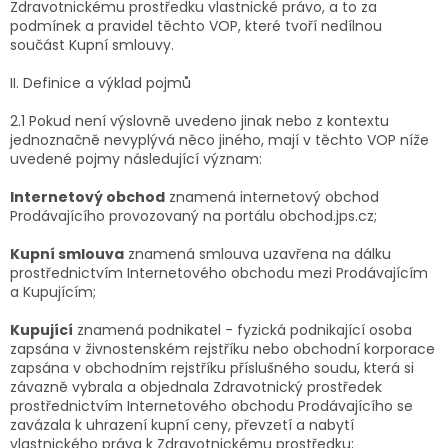
Zdravotnickému prostředku vlastnické právo, a to za
podmínek a pravidel těchto VOP, které tvoří nedílnou
součást Kupní smlouvy.
II. Definice a výklad pojmů
2.1 Pokud není výslovně uvedeno jinak nebo z kontextu
jednoznačně nevyplývá něco jiného, mají v těchto VOP níže
uvedené pojmy následující význam:
Internetový obchod
znamená internetový obchod
Prodávajícího provozovaný na portálu obchod.jps.cz;
Kupní smlouva
znamená smlouva uzavřena na dálku
prostřednictvím Internetového obchodu mezi Prodávajícím
a Kupujícím;
Kupující
znamená podnikatel - fyzická podnikající osoba
zapsána v živnostenském rejstříku nebo obchodní korporace
zapsána v obchodním rejstříku příslušného soudu, která si
závazně vybrala a objednala Zdravotnický prostředek
prostřednictvím Internetového obchodu Prodávajícího se
zavázala k uhrazení kupní ceny, převzetí a nabytí
vlastnického práva k Zdravotnickému prostředku;