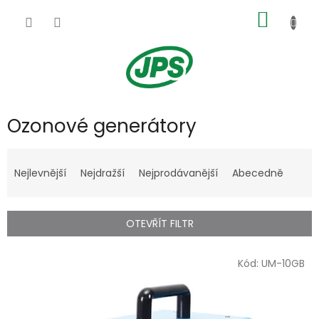
Přejít
NÁKUP
na
obsah
KOŠÍK
Ozonové generátory
Ř
a
Nejlevnější
Nejdražší
Nejprodávanější
Abecedně
z
e
n
OTEVŘÍT FILTR
í
p
V
r
Kód:
UM-10GB
ý
o
p
d
i
u