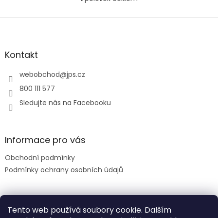
O
v
l
Z
á
á
d
p
a
a
Kontakt
c
t
í
í
webobchod
@
jps.cz
p
r
800 111 577
v
Sledujte nás na Facebooku
k
y
v
ý
Informace pro vás
p
i
Obchodní podmínky
s
u
Podmínky ochrany osobních údajů
Facebook
Tento web používá soubory cookie. Dalším