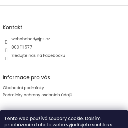
Z
á
p
a
Kontakt
t
í
webobchod
@
jps.cz
800 111 577
Sledujte nás na Facebooku
Informace pro vás
Obchodní podmínky
Podmínky ochrany osobních údajů
Facebook
Tento web používá soubory cookie. Dalším
procházením tohoto webu vyjadřujete souhlas s