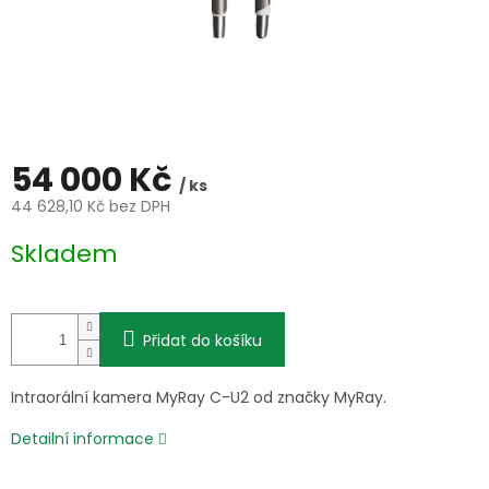
54 000 Kč
/ ks
44 628,10 Kč bez DPH
Měrná
Skladem
cena:
Přidat do košíku
Intraorální kamera MyRay C-U2 od značky MyRay.
Detailní informace