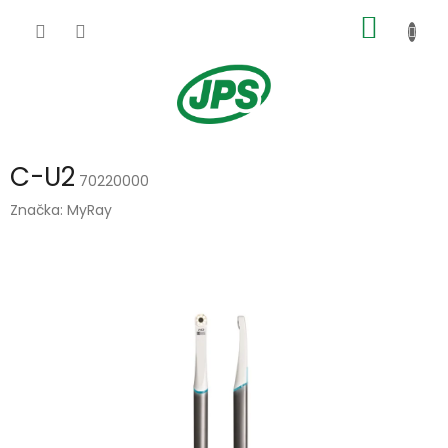
Přejít
NÁKUP
na
obsah
KOŠÍK
C-U2
70220000
Značka:
MyRay