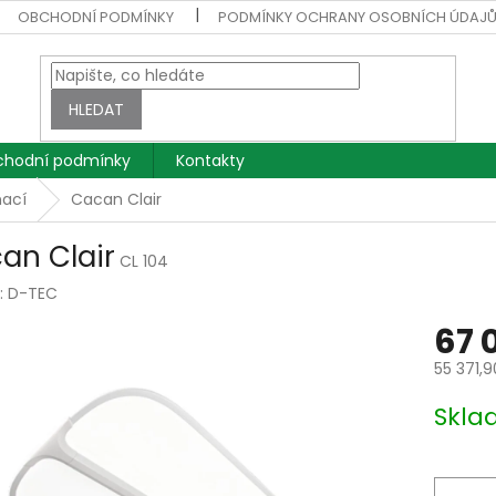
OBCHODNÍ PODMÍNKY
PODMÍNKY OCHRANY OSOBNÍCH ÚDAJ
HLEDAT
hodní podmínky
Kontakty
nací
Cacan Clair
an Clair
CL 104
:
D-TEC
67 
55 371,
Měrná
Skla
cena: