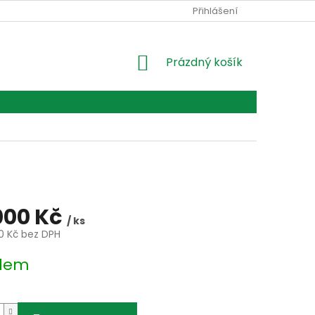
Ů
Přihlášení
NÁKUPNÍ
Prázdný košík
KOŠÍK
000 Kč
/ ks
90 Kč bez DPH
dem