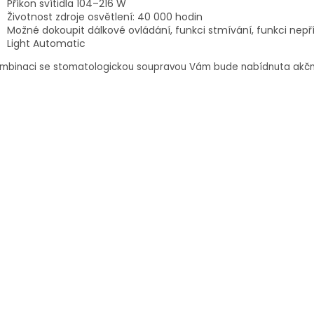
Příkon svítidla 104–216 W
Životnost zdroje osvětlení: 40 000 hodin
Možné dokoupit dálkové ovládání, funkci stmívání, funkci nep
Light Automatic
mbinaci se stomatologickou soupravou Vám bude nabídnuta akčn