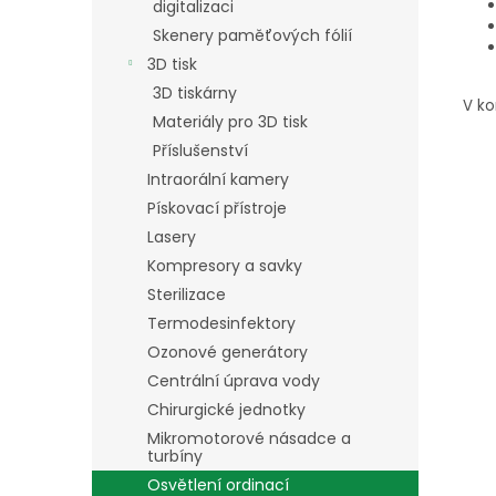
digitalizaci
Skenery paměťových fólií
3D tisk
3D tiskárny
V ko
Materiály pro 3D tisk
Příslušenství
Intraorální kamery
Pískovací přístroje
Lasery
Kompresory a savky
Sterilizace
Termodesinfektory
Ozonové generátory
Centrální úprava vody
Chirurgické jednotky
Mikromotorové násadce a
turbíny
Osvětlení ordinací