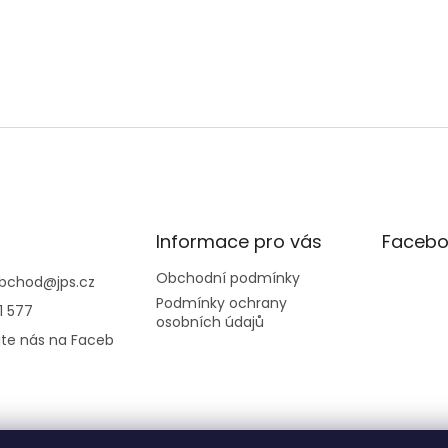
Informace pro vás
Facebo
Obchodní podmínky
bchod
@
jps.cz
Podmínky ochrany
1 577
osobních údajů
jte nás na Faceb