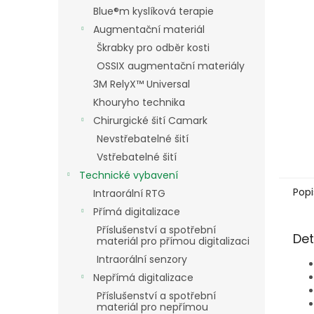
n
Blue®m kyslíková terapie
e
Augmentační materiál
l
Škrabky pro odběr kosti
OSSIX augmentační materiály
3M RelyX™ Universal
Khouryho technika
Chirurgické šití Camark
Nevstřebatelné šití
Vstřebatelné šití
Technické vybavení
Popi
Intraorální RTG
Přímá digitalizace
Příslušenství a spotřební
Det
materiál pro přímou digitalizaci
Intraorální senzory
Nepřímá digitalizace
Příslušenství a spotřební
materiál pro nepřímou