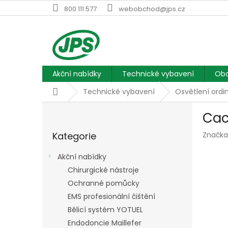
Přejít
800 111 577
webobchod@jps.cz
na
obsah
Akční nabídky
Technické vybavení
Obc
Domů
Technické vybavení
Osvětlení ordi
P
Cac
o
Přeskočit
s
Kategorie
Značka
kategorie
t
r
Akční nabídky
a
Chirurgické nástroje
n
Ochranné pomůcky
n
í
EMS profesionální čištění
p
Bělicí systém YOTUEL
a
Endodoncie Maillefer