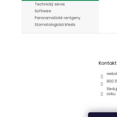
Technický servis
Software
Panoramatické rentgeny
Stomatologická křesla
Z
á
p
a
t
Kontakt
í
webo
800 11
Sledu
ooku