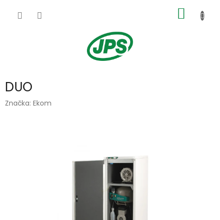
Přejít
NÁKUP
na
obsah
KOŠÍK
DUO
Značka:
Ekom