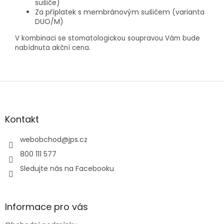
sušiče)
Za příplatek s membránovým sušičem (varianta
DUO/M)
V kombinaci se stomatologickou soupravou Vám bude
nabídnuta akční cena.
Z
á
p
a
Kontakt
t
í
webobchod
@
jps.cz
800 111 577
Sledujte nás na Facebooku
Informace pro vás