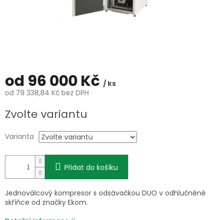
od
96 000 Kč
/ ks
od
79 338,84 Kč
bez DPH
Měrná
Zvolte variantu
cena:
Varianta
Přidat do košíku
Jednoválcový kompresor s odsávačkou DUO v odhlučněné
skříňce od značky Ekom.