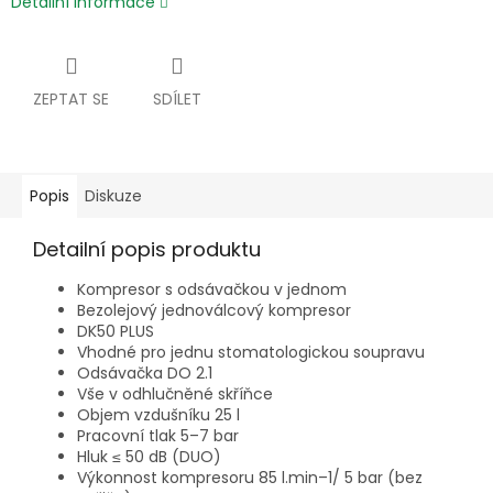
Detailní informace
ZEPTAT SE
SDÍLET
Popis
Diskuze
Detailní popis produktu
Kompresor s odsávačkou v jednom
Bezolejový jednoválcový kompresor
DK50 PLUS
Vhodné pro jednu stomatologickou soupravu
Odsávačka DO 2.1
Vše v odhlučněné skříňce
Objem vzdušníku 25 l
Pracovní tlak 5–7 bar
Hluk ≤ 50 dB (DUO)
Výkonnost kompresoru 85 l.min–1/ 5 bar (bez