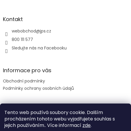
á
p
a
Kontakt
t
í
webobchod
@
jps.cz
800 111 577
Sledujte nás na Facebooku
Informace pro vás
Obchodní podmínky
Podmínky ochrany osobních údajů
Facebook
Tento web používá soubory cookie. Dalším
procházením tohoto webu vyjadřujete souhlas s
jejich používáním.. Více informací
zde
.