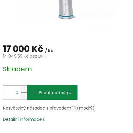
17 000 Kč
/ ks
14 049,59 Kč bez DPH
Měrná
Skladem
cena:
Přidat do košíku
Nesvětelný násadec s převodem 1:1 (modrý)
Detailní informace