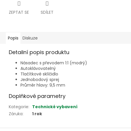
ZEPTAT SE
SDÍLET
Popis
Diskuze
Detailní popis produktu
Násadec s převodem 1:1 (modrý)
Autoklávovatelný
Tlačítkové sklíčidlo
Jednobodový sprej
Průměr hlavy: 9,5 mm
Doplňkové parametry
Kategorie
:
Technické vybavení
Záruka
:
1 rok
Z