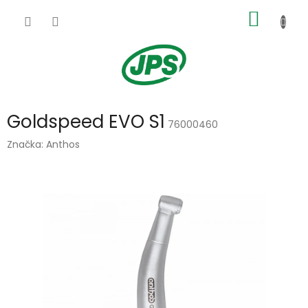
Přejít
NÁKUP
na
obsah
KOŠÍK
Goldspeed EVO S1
76000460
Značka:
Anthos