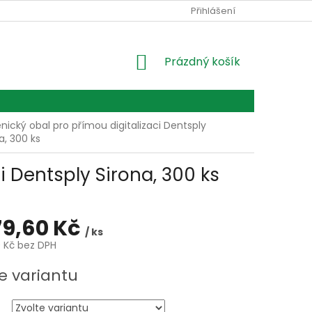
Ů
Přihlášení
NÁKUPNÍ
Prázdný košík
KOŠÍK
nický obal pro přímou digitalizaci Dentsply
a, 300 ks
i Dentsply Sirona, 300 ks
79,60 Kč
/ ks
0 Kč bez DPH
e variantu