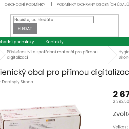
OBCHODNÍ PODMÍNKY
PODMÍNKY OCHRANY OSOBNÍCH ÚDAJ
HLEDAT
hodní podmínky
Kontakty
Příslušenství a spotřební materiál pro přímou
Hygie
digitalizaci
Siron
ienický obal pro přímou digitalizac
:
Dentsply Sirona
2 6
2 392,5
Měrná
Zvolt
cena:
Velikost