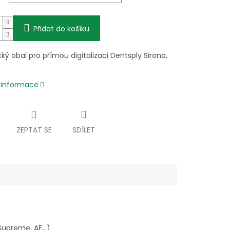
Přidat do košíku
ký obal pro přímou digitalizaci Dentsply Sirona,
í informace
ZEPTAT SE
SDÍLET
Supreme, AE,..).