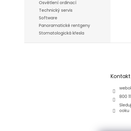
Osvětlení ordinací
Technický servis
Software
Panoramatické rentgeny
Stomatologická křesla
Z
á
p
a
t
Kontakt
í
webo
800 11
Sledu
ooku