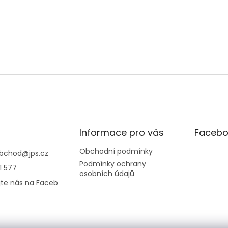
Informace pro vás
Facebo
Obchodní podmínky
bchod
@
jps.cz
Podmínky ochrany
1 577
osobních údajů
jte nás na Faceb