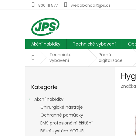
Přejít
800 111 577
webobchod@jps.cz
na
obsah
Akční nabídky
Technické vybavení
Obc
Technické
Přímá
Domů
vybavení
digitalizace
P
Hyg
o
Přeskočit
s
Kategorie
Značka
kategorie
t
r
Akční nabídky
a
Chirurgické nástroje
n
Ochranné pomůcky
n
í
EMS profesionální čištění
p
Bělicí systém YOTUEL