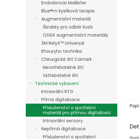
a
Endodoncie Maillefer
n
Blue®m kyslíková terapie
e
Augmentační materiál
l
Škrabky pro odběr kosti
OSSIX augmentační materiály
3M RelyX™ Universal
Khouryho technika
Chirurgické šití Camark
Nevstřebatelné šití
Vstřebatelné šití
Technické vybavení
Intraorální RTG
Přímá digitalizace
Popi
Příslušenství a spotřební
materiál pro přímou digitalizaci
Intraorální senzory
Det
Nepřímá digitalizace
Příslušenství a spotřební
Hygi