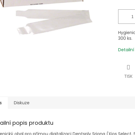
Hygienic
300 ks.
Detailn
TISK
s
Diskuze
ailní popis produktu
enický obal pro přímou digitalizaci Dentsply Sriona (Xios Select, 