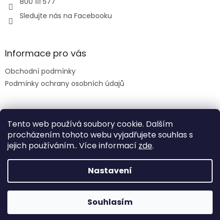
800 111 577
Sledujte nás na Facebooku
Informace pro vás
Obchodní podmínky
Podmínky ochrany osobních údajů
Facebook
Tento web používá soubory cookie. Dalším
procházením tohoto webu vyjadřujete souhlas s
jejich používáním.. Více informací
zde
.
Nastavení
Vytvořil Shoptet
|
Realizoval Appgrade
Souhlasím
Copyright 2026
JPS
. Všechna práva vyhrazena.