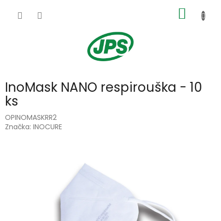
Přejít
NÁKUP
na
obsah
KOŠÍK
InoMask NANO respirouška - 10
ks
OPINOMASKRR2
Značka:
INOCURE