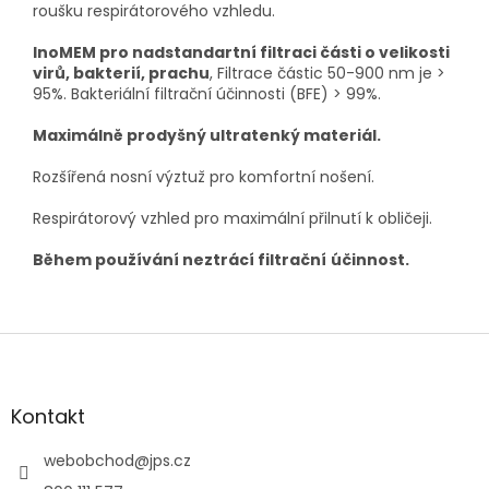
roušku respirátorového vzhledu.
InoMEM pro nadstandartn
í
filtraci
č
á
sti o velikosti
vir
ů
, bakterií, prachu
, Filtrace částic 50-900 nm je >
95%. Bakteriální filtrační účinnosti (BFE) > 99%.
Maxim
á
ln
ě
prodyšný ultratenký materiál.
Rozšířená nosní výztuž pro komfortní nošení.
Respirátorový vzhled pro maximální přilnutí k obličeji.
B
ě
hem pou
ž
í
v
á
n
í
neztr
á
c
í
filtra
č
n
í
ú
č
innost.
Z
á
p
a
Kontakt
t
í
webobchod
@
jps.cz