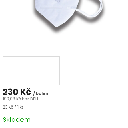
230 Kč
/ balení
190,08 Kč bez DPH
Měrná
23 Kč / 1 ks
cena:
Skladem