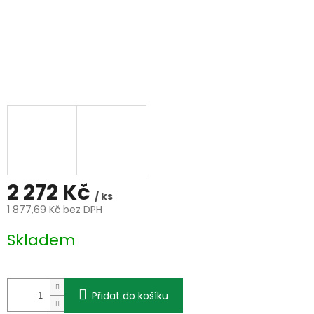
2 272 Kč
/ ks
1 877,69 Kč bez DPH
Měrná
Skladem
cena:
Přidat do košíku