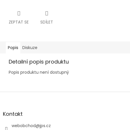
ZEPTAT SE
SDÍLET
Popis
Diskuze
Detailní popis produktu
Popis produktu není dostupný
Z
á
p
a
Kontakt
t
í
webobchod
@
jps.cz