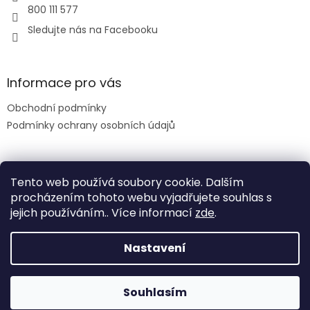
800 111 577
Sledujte nás na Facebooku
Informace pro vás
Obchodní podmínky
Podmínky ochrany osobních údajů
Facebook
Tento web používá soubory cookie. Dalším
procházením tohoto webu vyjadřujete souhlas s
jejich používáním.. Více informací
zde
.
Nastavení
Vytvořil Shoptet
|
Realizoval Appgrade
Souhlasím
Copyright 2026
JPS
. Všechna práva vyhrazena.