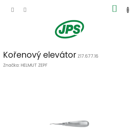
Přejít
NÁKUP
na
obsah
KOŠÍK
Kořenový elevátor
Z17.677.16
Značka:
HELMUT ZEPF