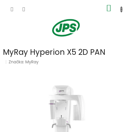
Přejít
NÁKUP
na
obsah
KOŠÍK
MyRay Hyperion X5 2D PAN
Značka:
MyRay