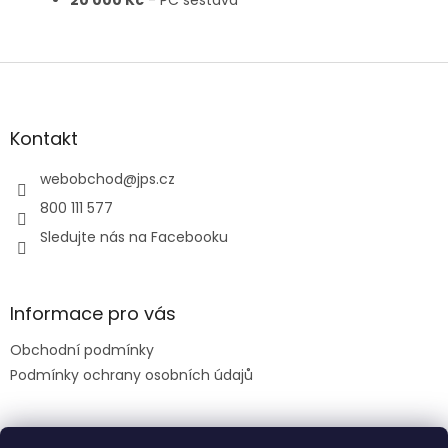
20 000 Kč
- PC sestava
Z
á
p
a
Kontakt
t
í
webobchod
@
jps.cz
800 111 577
Sledujte nás na Facebooku
Informace pro vás
Obchodní podmínky
Podmínky ochrany osobních údajů