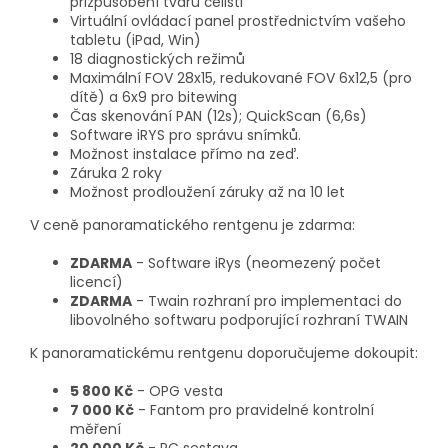
přizpůsobení tvaru čelisti
Virtuální ovládací panel prostřednictvím vašeho
tabletu (iPad, Win)
18 diagnostických režimů
Maximální FOV 28x15, redukované FOV 6x12,5 (pro
dítě) a 6x9 pro bitewing
Čas skenování PAN (12s); QuickScan (6,6s)
Software iRYS pro správu snímků.
Možnost instalace přímo na zeď.
Záruka 2 roky
Možnost prodloužení záruky až na 10 let
V ceně panoramatického rentgenu je zdarma:
ZDARMA
- Software iRys (neomezený počet
licencí)
ZDARMA
- Twain rozhraní pro implementaci do
libovolného softwaru podporující rozhraní TWAIN
K panoramatickému rentgenu doporučujeme dokoupit:
5 800 Kč
- OPG vesta
7 000 Kč
- Fantom pro pravidelné kontrolní
měření