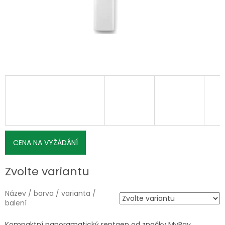
CENA NA VYŽÁDÁNÍ
Zvolte variantu
Název / barva / varianta /
balení
Kompaktní panoramatický rentgen od značky MyRay