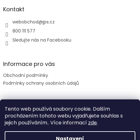
p
a
Kontakt
t
í
webobchod
@
jps.cz
800 111 577
Sledujte nás na Facebooku
Informace pro vás
Obchodní podmínky
Podmínky ochrany osobních údajů
Facebook
Tento web používá soubory cookie. Dalším
procházením tohoto webu vyjadřujete souhlas s
jejich používáním.. Více informací
zde
.
Nastavení