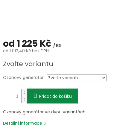
od
1 225 Kč
/ ks
od
1 012,40 Kč
bez DPH
Měrná
Zvolte variantu
cena:
Ozonový generátor
Přidat do košíku
Ozonový generátor ve dvou variantách.
Detailní informace