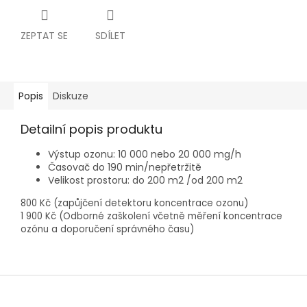
ZEPTAT SE
SDÍLET
Popis
Diskuze
Detailní popis produktu
Výstup ozonu: 10 000 nebo 20 000 mg/h
Časovač do 190 min/nepřetržitě
Velikost prostoru: do 200 m2 /od 200 m2
800 Kč (zapůjčení detektoru koncentrace ozonu)
1 900 Kč (Odborné zaškolení včetně měření koncentrace
ozónu a doporučení správného času)
Z
á