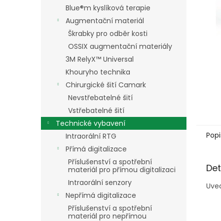
n
Blue®m kyslíková terapie
e
Augmentační materiál
l
Škrabky pro odběr kosti
OSSIX augmentační materiály
3M RelyX™ Universal
Khouryho technika
Chirurgické šití Camark
Nevstřebatelné šití
Vstřebatelné šití
Technické vybavení
Popi
Intraorální RTG
Přímá digitalizace
Příslušenství a spotřební
Det
materiál pro přímou digitalizaci
Intraorální senzory
Uved
Nepřímá digitalizace
Příslušenství a spotřební
materiál pro nepřímou