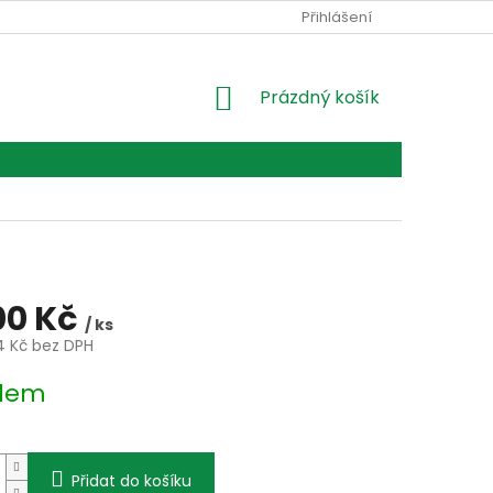
Ů
Přihlášení
NÁKUPNÍ
Prázdný košík
KOŠÍK
00 Kč
/ ks
4 Kč bez DPH
dem
Přidat do košíku