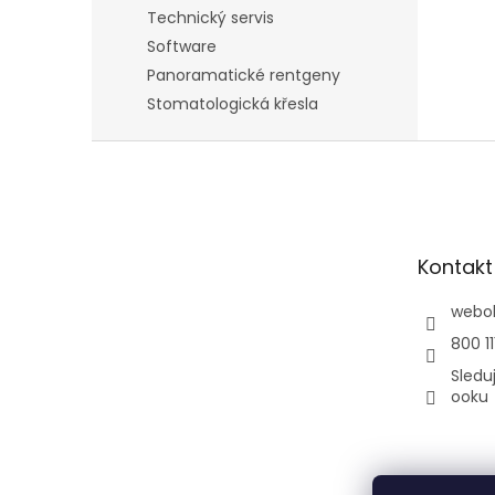
Technický servis
Software
Panoramatické rentgeny
Stomatologická křesla
Z
á
p
a
t
Kontakt
í
webo
800 11
Sledu
ooku