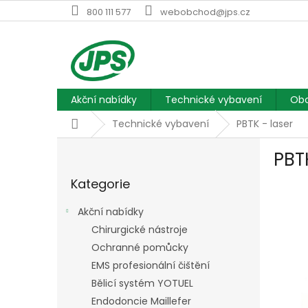
Přejít
800 111 577
webobchod@jps.cz
na
obsah
Akční nabídky
Technické vybavení
Obc
Domů
Technické vybavení
PBTK - laser
P
PBT
o
Přeskočit
s
Kategorie
kategorie
t
r
Akční nabídky
a
Chirurgické nástroje
n
Ochranné pomůcky
n
í
EMS profesionální čištění
p
Bělicí systém YOTUEL
a
Endodoncie Maillefer