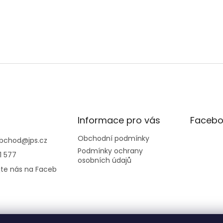
Informace pro vás
Facebo
Obchodní podmínky
bchod
@
jps.cz
Podmínky ochrany
1 577
osobních údajů
jte nás na Faceb