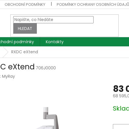
OBCHODNÍ PODMÍNKY
PODMÍNKY OCHRANY OSOBNÍCH ÚDAJ
HLEDAT
hodní podmínky
Kontakty
RXDC eXtend
C eXtend
706J0000
:
MyRay
83 
68 595,
Měrná
Skla
cena: