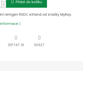
Přidat do košíku
ální rentgen RXDC eXtend od značky MyRay.
í informace
ZEPTAT SE
SDÍLET