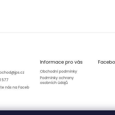
Informace pro vás
Facebo
Obchodní podmínky
bchod
@
jps.cz
Podmínky ochrany
1 577
osobních údajů
jte nás na Faceb