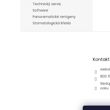
Technický servis
Software
Panoramatické rentgeny
Stomatologická křesla
Z
á
p
a
t
Kontakt
í
webo
800 11
Sledu
ooku