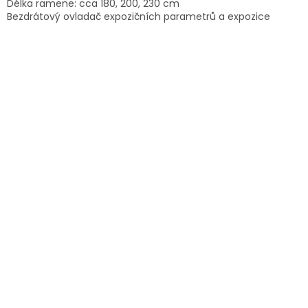
Délka ramene: cca 180, 200, 230 cm
Bezdrátový ovladač expozičních parametrů a expozice