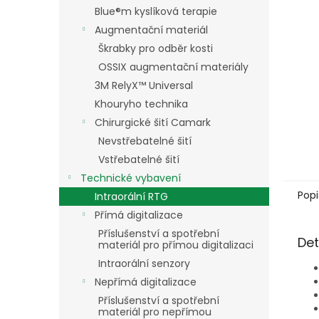
n
Blue®m kyslíková terapie
e
Augmentační materiál
l
Škrabky pro odběr kosti
OSSIX augmentační materiály
3M RelyX™ Universal
Khouryho technika
Chirurgické šití Camark
Nevstřebatelné šití
Vstřebatelné šití
Technické vybavení
Popi
Intraorální RTG
Přímá digitalizace
Příslušenství a spotřební
Det
materiál pro přímou digitalizaci
Intraorální senzory
Nepřímá digitalizace
Příslušenství a spotřební
materiál pro nepřímou