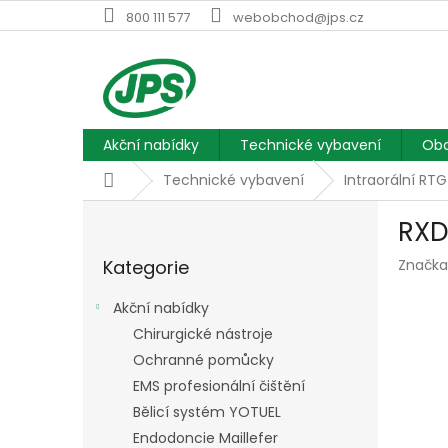
Přejít
800 111 577
webobchod@jps.cz
na
obsah
Akční nabídky
Technické vybavení
Obc
Domů
Technické vybavení
Intraorální RTG
P
RXD
o
Přeskočit
s
Kategorie
Značka
kategorie
t
r
Akční nabídky
a
Chirurgické nástroje
n
Ochranné pomůcky
n
í
EMS profesionální čištění
p
Bělicí systém YOTUEL
a
Endodoncie Maillefer