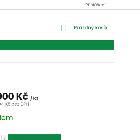
Ů
Přihlášení
NÁKUPNÍ
Prázdný košík
KOŠÍK
000 Kč
/ ks
04 Kč bez DPH
dem