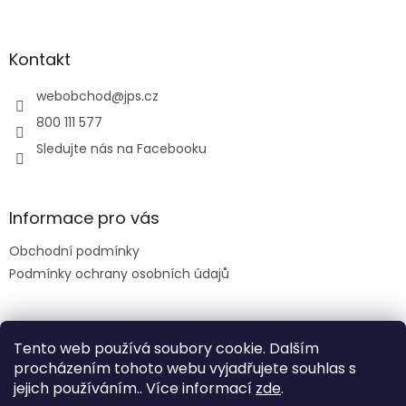
á
p
a
Kontakt
t
í
webobchod
@
jps.cz
800 111 577
Sledujte nás na Facebooku
Informace pro vás
Obchodní podmínky
Podmínky ochrany osobních údajů
Facebook
Tento web používá soubory cookie. Dalším
procházením tohoto webu vyjadřujete souhlas s
jejich používáním.. Více informací
zde
.