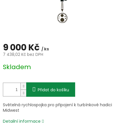
9 000 Kč
/ ks
7 438,02 Kč bez DPH
Měrná
Skladem
cena:
Přidat do košíku
Světelná rychlospojka pro připojení k turbínkové hadici
Midwest
Detailní informace