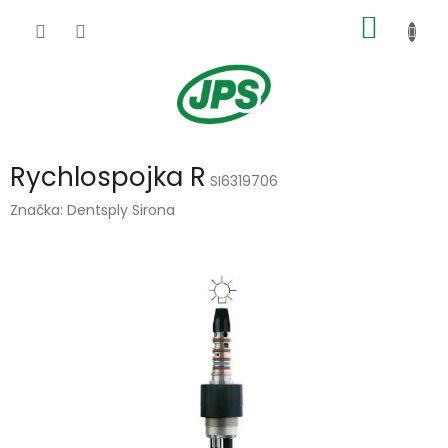
Přejít
NÁKUP
na
obsah
KOŠÍK
Rychlospojka R
SI6319706
Značka:
Dentsply Sirona