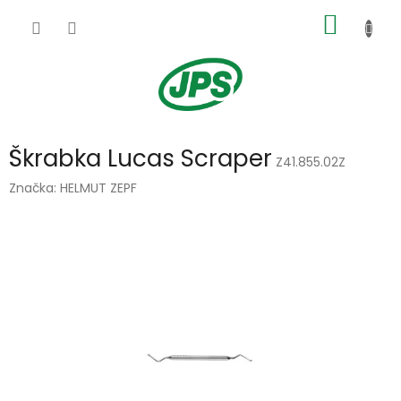
Přejít
NÁKUP
na
obsah
KOŠÍK
Škrabka Lucas Scraper
Z41.855.02Z
Značka:
HELMUT ZEPF