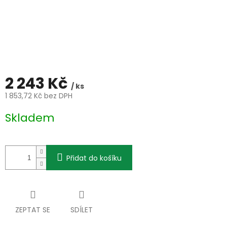
2 243 Kč
/ ks
1 853,72 Kč bez DPH
Měrná
Skladem
cena:
Přidat do košíku
ZEPTAT SE
SDÍLET