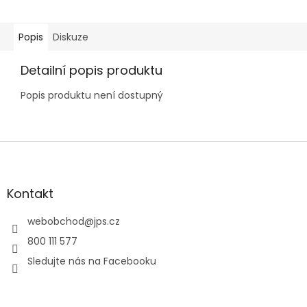
Popis
Diskuze
Detailní popis produktu
Popis produktu není dostupný
Z
á
p
a
Kontakt
t
í
webobchod
@
jps.cz
800 111 577
Sledujte nás na Facebooku