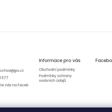
Informace pro vás
Facebo
Obchodní podmínky
bchod
@
jps.cz
Podmínky ochrany
1 577
osobních údajů
jte nás na Faceb