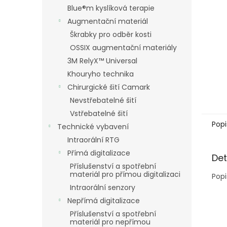
n
Blue®m kyslíková terapie
e
Augmentační materiál
l
Škrabky pro odběr kosti
OSSIX augmentační materiály
3M RelyX™ Universal
Khouryho technika
Chirurgické šití Camark
Nevstřebatelné šití
Vstřebatelné šití
Popi
Technické vybavení
Intraorální RTG
Přímá digitalizace
Det
Příslušenství a spotřební
materiál pro přímou digitalizaci
Popi
Intraorální senzory
Nepřímá digitalizace
Příslušenství a spotřební
materiál pro nepřímou