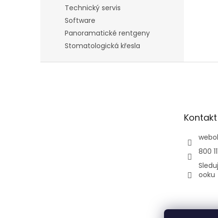
Technický servis
Software
Panoramatické rentgeny
Stomatologická křesla
Z
á
p
a
t
Kontakt
í
webo
800 11
Sledu
ooku