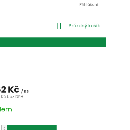
Ů
Přihlášení
NÁKUPNÍ
Prázdný košík
KOŠÍK
62 Kč
/ ks
2 Kč bez DPH
dem