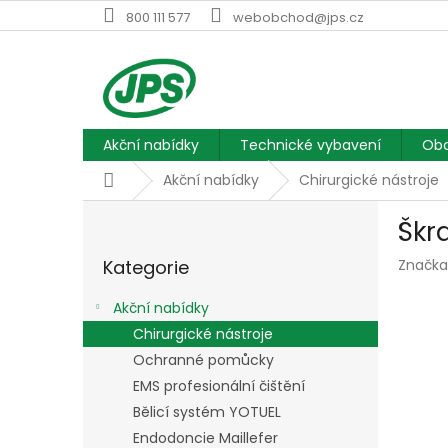
Přejít
800 111 577
webobchod@jps.cz
na
obsah
Akční nabídky
Technické vybavení
Obc
Domů
Akční nabídky
Chirurgické nástroje
P
Škr
o
Přeskočit
s
Kategorie
Značka
kategorie
t
r
Akční nabídky
a
Chirurgické nástroje
n
Ochranné pomůcky
n
í
EMS profesionální čištění
p
Bělicí systém YOTUEL
a
Endodoncie Maillefer