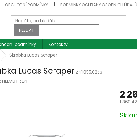
OBCHODNÍ PODMÍNKY
PODMÍNKY OCHRANY OSOBNÍCH ÚDAJ
HLEDAT
hodní podmínky
Kontakty
Škrabka Lucas Scraper
abka Lucas Scraper
Z41.855.02ZS
:
HELMUT ZEPF
2 2
1 869,4
Měrná
Skla
cena: