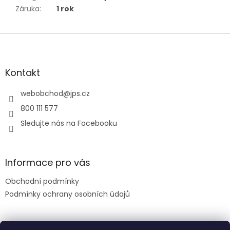
Záruka
:
1 rok
Z
á
p
a
Kontakt
t
í
webobchod
@
jps.cz
800 111 577
Sledujte nás na Facebooku
Informace pro vás
Obchodní podmínky
Podmínky ochrany osobních údajů