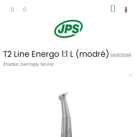
Přejít
NÁKUP
na
obsah
KOŠÍK
T2 Line Energo 1:1 L (modré)
SI6812098
Značka:
Dentsply Sirona