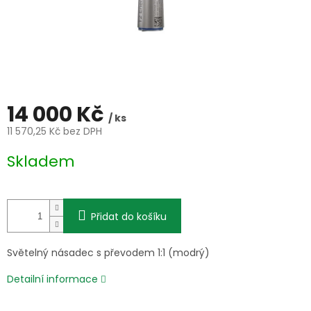
14 000 Kč
/ ks
11 570,25 Kč bez DPH
Měrná
Skladem
cena:
Přidat do košíku
Světelný násadec s převodem 1:1 (modrý)
Detailní informace