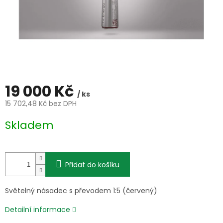
19 000 Kč
/ ks
15 702,48 Kč bez DPH
Měrná
Skladem
cena:
Přidat do košíku
Světelný násadec s převodem 1:5 (červený)
Detailní informace