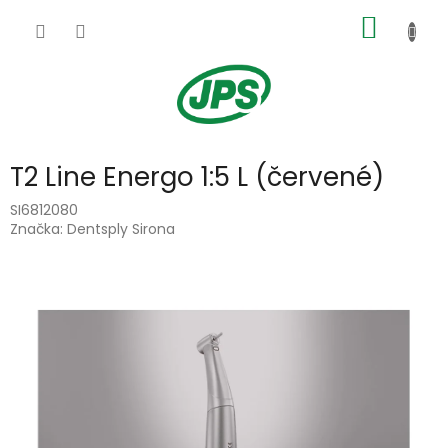
Přejít
NÁKUP
na
obsah
KOŠÍK
T2 Line Energo 1:5 L (červené)
SI6812080
Značka:
Dentsply Sirona