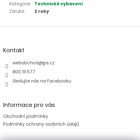
Kategorie
:
Technické vybavení
Záruka
:
2 roky
Z
á
p
a
Kontakt
t
í
webobchod
@
jps.cz
800 111 577
Sledujte nás na Facebooku
Informace pro vás
Obchodní podmínky
Podmínky ochrany osobních údajů