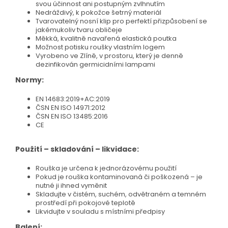
svou účinnost ani postupným zvlhnutím
Nedráždivý, k pokožce šetrný materiál
Tvarovatelný nosní klip pro perfektí přizpůsobení se
jakémukoliv tvaru obličeje
Měkká, kvalitně navařená elastická poutka
Možnost potisku roušky vlastním logem
Vyrobeno ve Zlíně, v prostoru, který je denně
dezinfikován germicidními lampami
Normy:
EN 14683:2019+AC:2019
ČSN EN ISO 14971:2012
ČSN EN ISO 13485:2016
CE
Použití – skladování – likvidace:
Rouška je určena k jednorázovému použití
Pokud je rouška kontaminovaná či poškozená – je
nutné ji ihned vyměnit
Skladujte v čistém, suchém, odvětraném a temném
prostředí při pokojové teplotě
Likvidujte v souladu s místními předpisy
Balení: