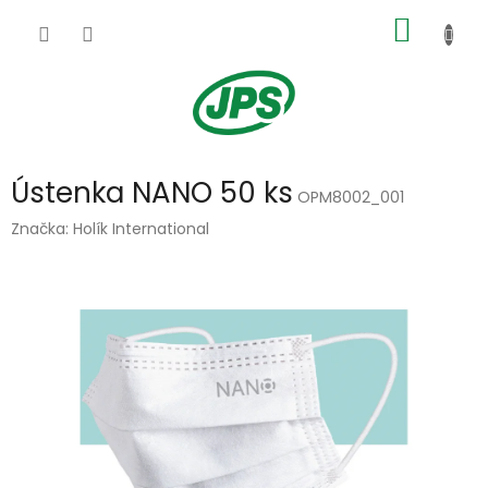
Přejít
NÁKUP
na
obsah
KOŠÍK
Ústenka NANO 50 ks
OPM8002_001
Značka:
Holík International