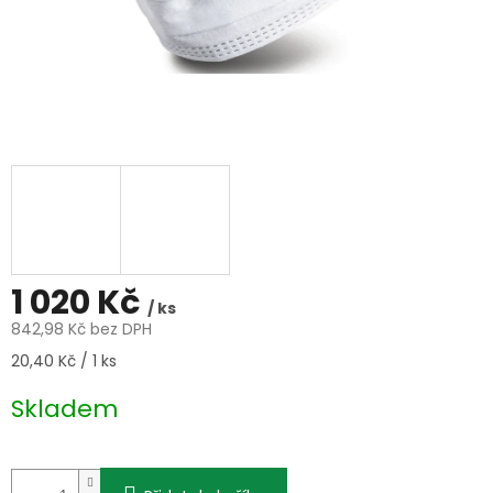
1 020 Kč
/ ks
842,98 Kč bez DPH
Měrná
20,40 Kč / 1 ks
cena:
Skladem