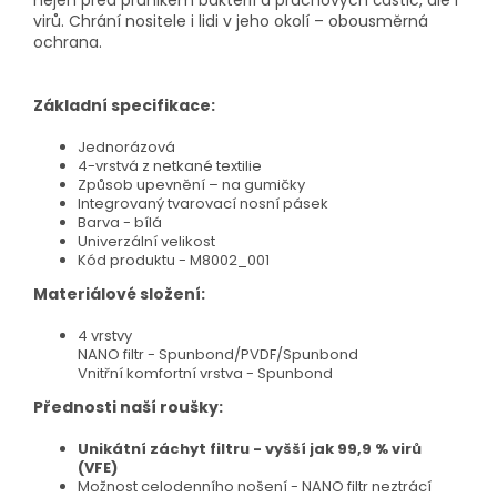
nejen před průnikem bakterií a prachových částic, ale i
virů. Chrání nositele i lidi v jeho okolí – obousměrná
ochrana.
Základní specifikace:
Jednorázová
4-vrstvá z netkané textilie
Způsob upevnění – na gumičky
Integrovaný tvarovací nosní pásek
Barva - bílá
Univerzální velikost
Kód produktu - M8002_001
Materiálové složení:
4 vrstvy
NANO filtr - Spunbond/PVDF/Spunbond
Vnitřní komfortní vrstva - Spunbond
Přednosti naší roušky:
Unikátní záchyt filtru - vyšší jak 99,9 % virů
(VFE)
Možnost celodenního nošení - NANO filtr neztrácí