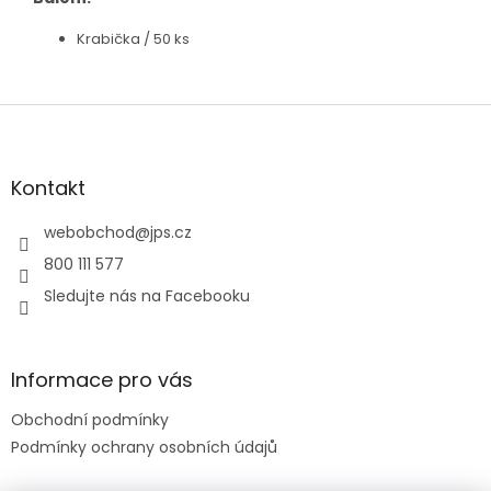
Krabička / 50 ks
Z
á
p
a
Kontakt
t
í
webobchod
@
jps.cz
800 111 577
Sledujte nás na Facebooku
Informace pro vás
Obchodní podmínky
Podmínky ochrany osobních údajů